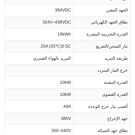
الجهد المقنن
384VDC
نطاق الجهد الكهربائي
324V~438VDC
القدرة التخزينية المقدرة
19kWh
تيار الشحن/التفريغ
25A (25℃)0.5C
طريقة التبريد
التبريد بالهواء القسري
خرج التيار المتردد
القدرة المقننة
10kW
القدرة القصوى
10kW
أقصى تيار خرج للوحدة
49A
جهد الإخراج
380V
نطاق جهد الشبكة
350~440V