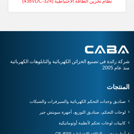
نظام تخزين الطاقة الاحتياطية (324-438VDC)
شركة رائدة في تصنيع الخزائن الكهربائية والتابلوهات الكهربائية
منذ عام 2005
المنتجات
صناديق وحدات التحكم الكهربائية والسيرفرات والشبكات
لوحات التحكم، صناديق التوزيع، أجهزة سويتش جير
كابينات لوحات تحكم لأنظمة أوتوماتيكية
أنظمة تخزين الطاقة الاحتياطية CE-iESS