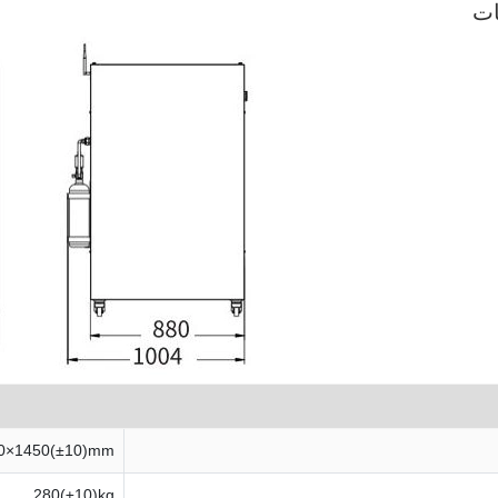
ات
0×1450(±10)mm
280(±10)kg