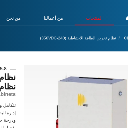
المنتجات
من أعمالنا
من نحن
نظام تخزين الطاقة الاحتياطية (240-350VDC)
5-8
نظام 
نظام 
binets
ودرجة حرا
بفصل الب