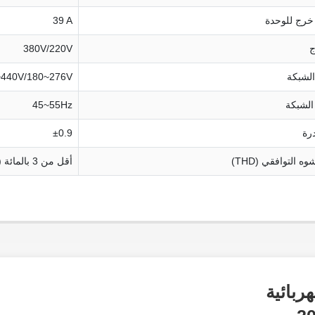
خرج للوحدة
39 A
ج
380V/220V
الشبكة
~440V/180~276V
الشبكة
45~55Hz
رة
±0.9
ه التوافقي (THD)
أقل من 3 بالمائة (عند القدرة الاسمية)
ربائية