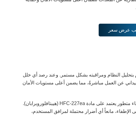
ب عرض سعر
اقة في الوقت الفعلي مع منصة السحابة IPSCP، التي تقوم بتحليل النظام ومراقبته بشكل مستمر. وعند رصد أي خلل
ميداني عن العمل مباشرةً، مما يضمن أعلى مستويات الأمان
كما يتميّز نظام تخزين الطاقة بتصميم مدمج للحماية من الحرائق، مزوّد بنظام إطفاء متطور يعتمد على مادة HFC-227ea (هيبتافلوروبرابان).
لى الإطفاء، مانعاً أي أضرار محتملة لمرافق المستخدم،