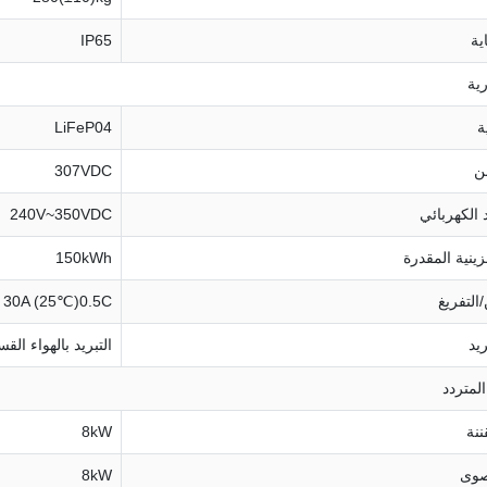
ية
IP65
رية
ة
LiFeP04
نن
307VDC
 الكهربائي
240V~350VDC
زينية المقدرة
150kWh
التفريغ
30A (25℃)0.5C
يد
التبريد بالهواء الق
المتردد
ننة
8kW
صوى
8kW