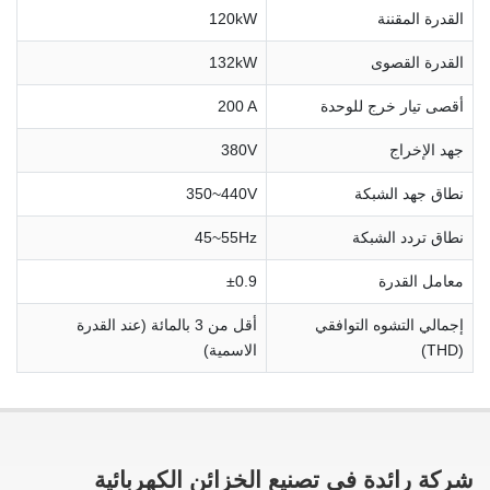
القدرة المقننة
120kW
القدرة القصوى
132kW
أقصى تيار خرج للوحدة
200 A
جهد الإخراج
380V
نطاق جهد الشبكة
350~440V
نطاق تردد الشبكة
45~55Hz
معامل القدرة
±0.9
إجمالي التشوه التوافقي
أقل من 3 بالمائة (عند القدرة
(THD)
الاسمية)
شركة رائدة في تصنيع الخزائن الكهربائية