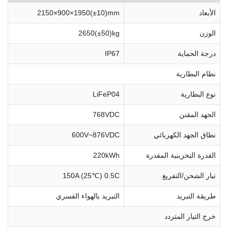
الأبعاد
2150×900×1950(±10)mm
الوزن
2650(±50)kg
درجة الحماية
IP67
نظام البطارية
نوع البطارية
LiFeP04
الجهد المقنن
768VDC
نطاق الجهد الكهربائي
600V~876VDC
القدرة التخزينية المقدرة
220kWh
تيار الشحن/التفريغ
150A (25℃) 0.5C
طريقة التبريد
التبريد بالهواء القسري
خرج التيار المتردد