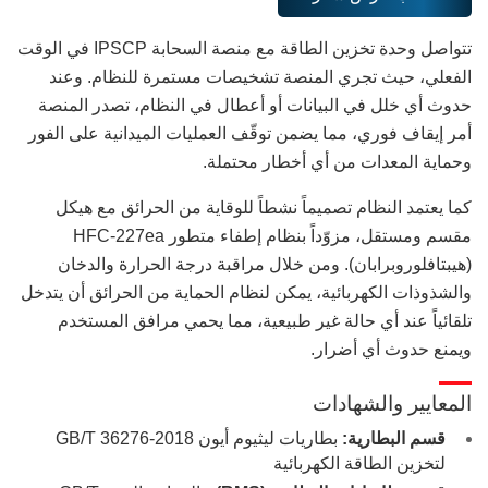
تتواصل وحدة تخزين الطاقة مع منصة السحابة IPSCP في الوقت
الفعلي، حيث تجري المنصة تشخيصات مستمرة للنظام. وعند
حدوث أي خلل في البيانات أو أعطال في النظام، تصدر المنصة
أمر إيقاف فوري، مما يضمن توقّف العمليات الميدانية على الفور
وحماية المعدات من أي أخطار محتملة.
كما يعتمد النظام تصميماً نشطاً للوقاية من الحرائق مع هيكل
مقسم ومستقل، مزوّداً بنظام إطفاء متطور HFC-227ea
(هيبتافلوروبرابان). ومن خلال مراقبة درجة الحرارة والدخان
والشذوذات الكهربائية، يمكن لنظام الحماية من الحرائق أن يتدخل
تلقائياً عند أي حالة غير طبيعية، مما يحمي مرافق المستخدم
ويمنع حدوث أي أضرار.
المعايير والشهادات
قسم البطارية:
بطاريات ليثيوم أيون GB/T 36276-2018
لتخزين الطاقة الكهربائية