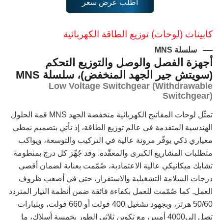
اطلب عرض سعر
كابينات (لوحات) توزيع الطاقة الكهربائية
سلسلة MNS
أجهزة الفصل والوصل والتوزيع التحكم
(سويتش جير الجهد المنخفض)، سلسلة MNS
Low Voltage Switchgear (Withdrawable
Switchgear)
تمثّل لوحات المفاتيح الكهربائية منخفضة الجهد MNS قمة الحلول
الهندسية المتقدمة في عالم توزيع الطاقة، إذ تأتي بتصميم نمطي
معياري ذكي يوفّر مرونة عالية في التركيب والتوسعة، ويواكب
متطلبات المشاريع الكبرى والمعقّدة. وقد جُهِّز كل درج بمنظومة
تشابك ميكانيكي عالية الاعتمادية، صُمّمت بعناية لضمان أقصى
درجات السلامة التشغيلية والاستقرار، حتى في أصعب ظروف
العمل. كما صُمّمت للعمل بكفاءة فائقة ضمن أنظمة التيار المتردد
50/60 هرتز، وبجهود تشغيل 400 فولت أو 660 فولت، وبتيارات
تصل إلى4000 أمبير، مع تكوين ثلاثي الطور بخمسة أسلاك، ما