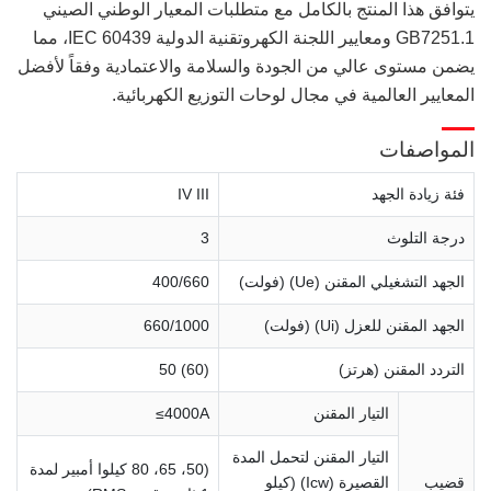
يتوافق هذا المنتج بالكامل مع متطلبات المعيار الوطني الصيني
GB7251.1 ومعايير اللجنة الكهروتقنية الدولية IEC 60439، مما
يضمن مستوى عالي من الجودة والسلامة والاعتمادية وفقاً لأفضل
المعايير العالمية في مجال لوحات التوزيع الكهربائية.
المواصفات
فئة زيادة الجهد
IV III
درجة التلوث
3
الجهد التشغيلي المقنن (Ue) (فولت)
400/660
الجهد المقنن للعزل (Ui) (فولت)
660/1000
التردد المقنن (هرتز)
50 (60)
التيار المقنن
≤4000A
التيار المقنن لتحمل المدة
(50، 65، 80 كيلوا أمبير لمدة
قضيب
القصيرة (Icw) (كيلو