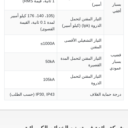
1 ثانية، قيمة RMS)
بسبار
أمبير)
أفقي
(105، 140، 176 كيلو أمبير
التيار المقنن لتحمل
لمدة 0.1 ثانية، القيمة
الذروة (Ipk) (كيلو أمبير)
القصوى)
التيار التشغيلي الأقصى
≤1000A
المقنن
قضيب
التيار المقنن لتحمل المدة
بسبار
50kA
القصيرة
عمودي
التيار المقنن لتحمل
105kA
الذروة
درجة حماية الغلاف
IP30, IP43 (حسب الطلب)