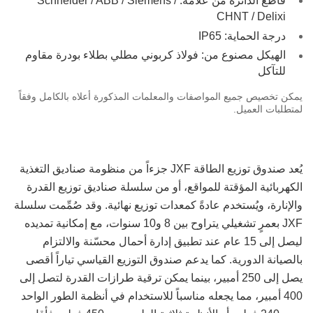
قاطع الدائرة من علامة: Schneider / ABB / Siemens /
CHNT / Delixi
درجة الحماية: IP65
الهيكل مصنوع من: فولاذ كربوني مطلي بطلاء بودرة مقاوم
للتآكل
يمكن تخصيص جميع المواصفات والمعلمات المذكورة أعلاه بالكامل وفقاً
لمتطلبات العميل.
يُعد صندوق توزيع الطاقة JXF جزءاً من منظومة صناديق التغذية
الكهربائية المؤقتة للمواقع، أو من سلسلة صناديق توزيع القدرة
والإنارة، ويُستخدم عادةً كمعدات توزيع نهائية. وقد صُمِّمت سلسلة
JXF بعمرٍ تشغيلي يتراوح بين 8 و10 سنوات، مع إمكانية تمديده
ليصل إلى 15 عام عند تطبيق إدارة أحمال محسّنة والالتزام
بالصيانة الدورية. كما يدعم صندوق التوزيع القياسي تياراً أقصى
يصل إلى 250 أمبير، بينما يمكن ترقية طرازات القدرة لتصل إلى
400 أمبير، مما يجعله مناسباً للاستخدام في أنظمة الطور الواحد