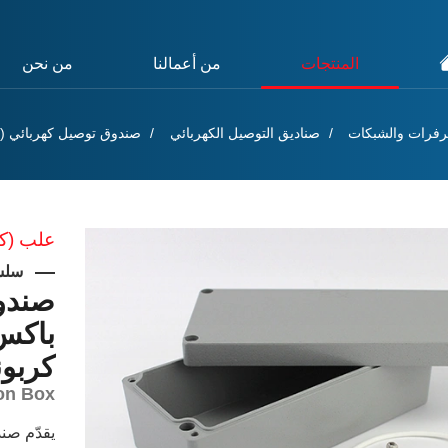
المنتجات
من أعمالنا
من نحن
يرفرات والشبكات
صناديق التوصيل الكهربائي
صندوق توصيل كهربائي (بواط
علب (كا
سلسلة
صندو
باكس 
كربوني
ion Box
يقدّم صند