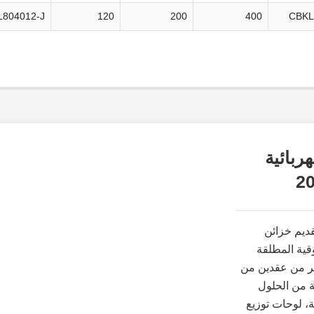
804012-J
120
200
400
CBKL
ربائية
ؤية واضحة: تقديم خزائن
وقية المطلقة
كثر من عقدين من
ة من الحلول
ة، لوحات توزيع