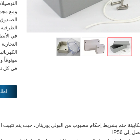
التوصيلا
ومع مجمو
الصندوق 
الطرفية، 
في الأنظم
التجارية 
الكهربائي
موثوقاً و
في كل تف
اطل
لكابينة ختم بشريط إحكام مصبوب من البولي يوريثان، حيث يتم تثبيت ا
ل إلى IP56