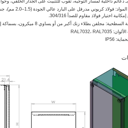
ـ دعائم داخلية لمسار التوجيه، ثقوب للتثبيت على الجدار الخلفي، وحوا
كانية اختيار فولاذ مقاوم للصدأ 304/316.
سطحية: مجلفن بطلاء زنك أكبر من أو يساوي 8 ميكرون، بسماكة إجمالية 1.5–2.5 مم.
 RAL7032، RAL7035
اية: IP56
ات