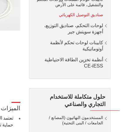
والتشغيل، قائمة على الأرض
صناديق التوصيل الكهربائي
لوحات التحكم، صناديق التوزيع،
أجهزة سويتش جير
كابينات لوحات تحكم لأنظمة
أوتوماتيكية
أنظمة تخزين الطاقة الاحتياطية
CE-iESS
حلول متكاملة للاستخدام
التجاري والصناعي
الميزات
المستخدمون النهائيون (المصانع /
تعتمد ا
الجامعات / البنى التحتية)
حماية تص