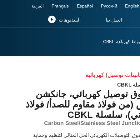
English
Русский
Español
Français
العربية
اتصل بنا
الفيديوهات
 كهرباء)، CBKL
بينات توصيل) كهربائية
 CBKL
ق توصيل كهربائي، جانكشن
(من فولاذ مقاوم للصدأ/ فولاذ
)، سلسلة CBKL
Carbon Steel/Stainless Steel Junct
وق التوصيلات الكهربائي الحل المثالي لتنظيم وحماية