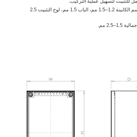
مل للتثبيت لتسهيل عملية التركيب.
سماكة المواد: فولاذ كربوني مدرفل على البارد عالي الجودة (1.5–2.0 مم)، جسم الكابينة 1.2–1.5 مم، الباب 1.5 مم، لوح التثبيت 2.5