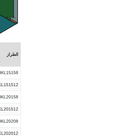
الطراز
BKL15158
KL151512
BKL20158
KL201512
BKL20208
KL202012